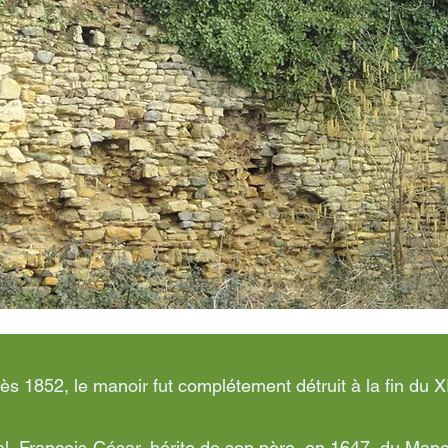
ès 1852, le manoir fut complétement détruit à la fin du X
al, François-César, hérite de son père, en 1647, du Manoi