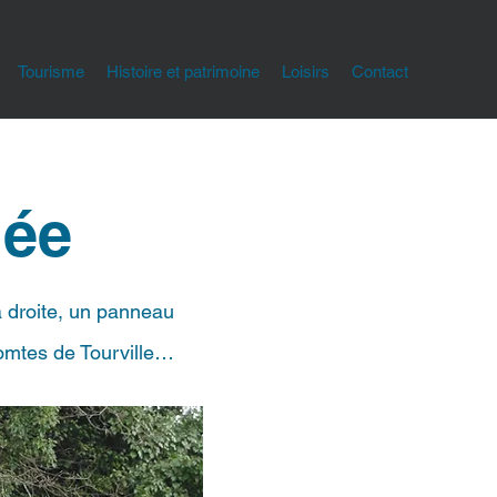
Tourisme
Histoire et patrimoine
Loisirs
Contact
lée
a droite, un panneau
omtes
de Tourville…