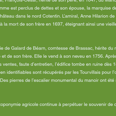
me est perclus de dettes et son épouse, la marquise de 
château dans le nord Cotentin. L’amiral, Anne Hilarion de
à la mort de son frère en 1697, éteignant ainsi une vieill
Lucie de Galard de Béarn, comtesse de Brassac, hérite du
 et de son frère. Elle le vend à son neveu en 1756. Aprè
 ventes, faute d’entretien, l’édifice tombe en ruine dès 
en identifiables sont récupérés par les Tourvillais pour l
Des pierres de l’escalier monumental du manoir ont été ré
 toponymie agricole continue à perpétuer le souvenir de c